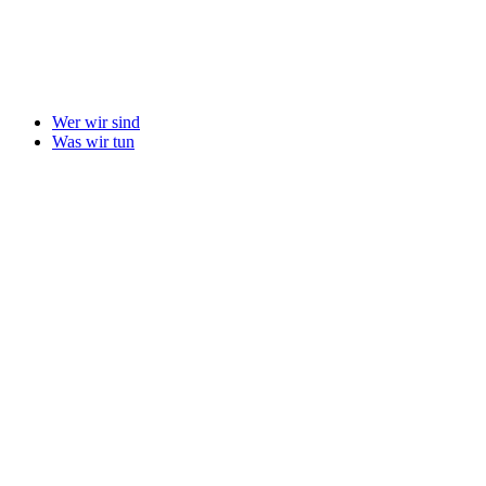
Zum
Inhalt
springen
Wer wir sind
Was wir tun